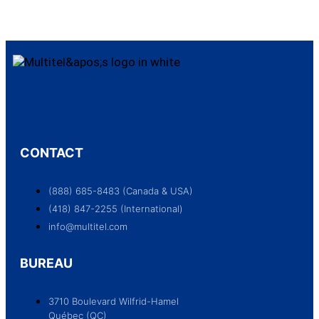
CONTACT
(888) 685-8483 (Canada & USA)
(418) 847-2255 (International)
info@multitel.com
BUREAU
3710 Boulevard Wilfrid-Hamel
Québec (QC)