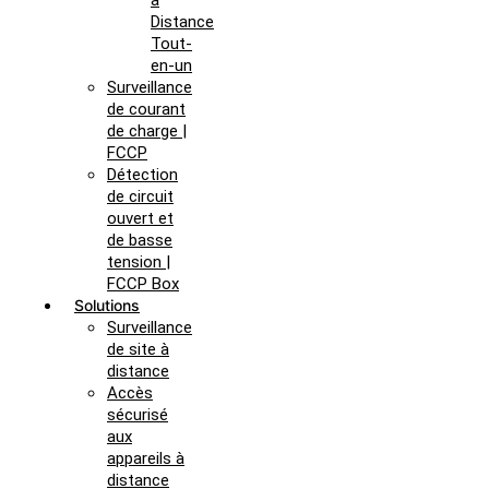
à
Distance
Tout-
en-un
Surveillance
de courant
de charge |
FCCP
Détection
de circuit
ouvert et
de basse
tension |
FCCP Box
Solutions
Surveillance
de site à
distance
Accès
sécurisé
aux
appareils à
distance