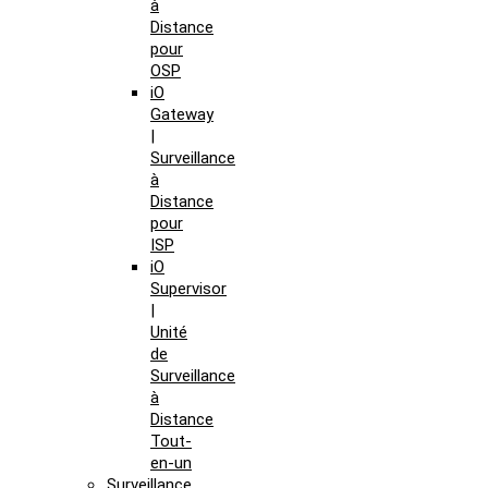
à
Distance
pour
OSP
iO
Gateway
|
Surveillance
à
Distance
pour
ISP
iO
Supervisor
|
Unité
de
Surveillance
à
Distance
Tout-
en-un
Surveillance