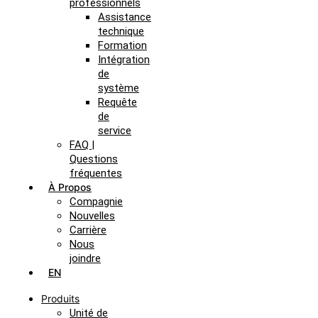
professionnels
Assistance
technique
Formation
Intégration
de
système
Requête
de
service
FAQ |
Questions
fréquentes
À Propos
Compagnie
Nouvelles
Carrière
Nous
joindre
EN
Produits
Unité de