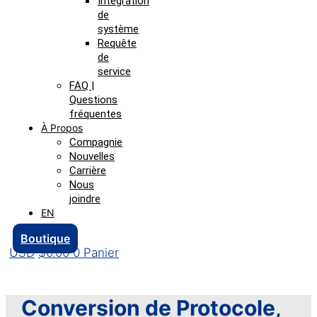
Intégration
de
système
Requête
de
service
FAQ |
Questions
fréquentes
À Propos
Compagnie
Nouvelles
Carrière
Nous
joindre
EN
Boutique
$
0.00
0
Panier
Conversion de Protocole
,