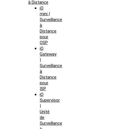
à Distance
iO
mini |
Surveillance
à
Distance
pour
OSP
iO
Gateway
|
Surveillance
à
Distance
pour
ISP
iO
Supervisor
|
Unité
de
Surveillance