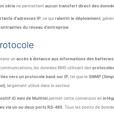
on série
ne permettent
aucun transfert direct des donnée
rtante d’adresses IP
, ce qui
ralentit le déploiement
, génèr
contraintes du réseau d’entreprise
.
Protocole
btenir un
accès à distance aux informations des batteries 
écommunications, les données BMS utilisant des
protocoles
ties vers un protocole basé sur IP
, tel que le
SNMP (Simp
ol)
, largement utilisé dans le secteur.
ositif iO mini de Multitel
permet cette conversion en
intég
ies via un ou deux ports RS-485
. Tous les points de donné