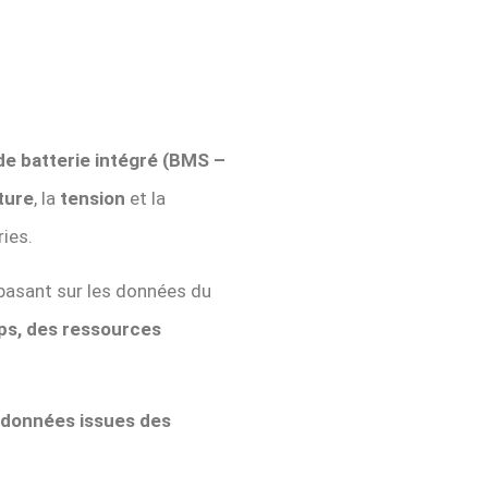
de batterie intégré (BMS –
ture
, la
tension
et la
ies.
basant sur les données du
ps, des ressources
 données issues des