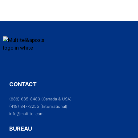
CONTACT
(888) 685-8483 (Canada & USA)
(418) 847-2255 (International)
info@multitel.com
BUREAU